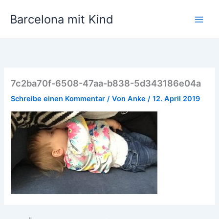
Zum
Barcelona mit Kind
Inhalt
springen
7c2ba70f-6508-47aa-b838-5d343186e04a
Schreibe einen Kommentar
/ Von
Anke
/
12. April 2019